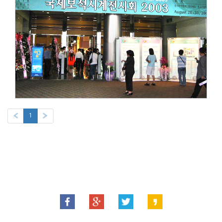
«
1
»